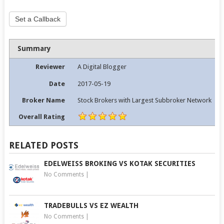
field
blank.
Set a Callback
Summary
Reviewer
A Digital Blogger
Date
2017-05-19
Broker Name
Stock Brokers with Largest Subbroker Network
Overall Rating
RELATED POSTS
EDELWEISS BROKING VS KOTAK SECURITIES
No Comments
|
TRADEBULLS VS EZ WEALTH
No Comments
|