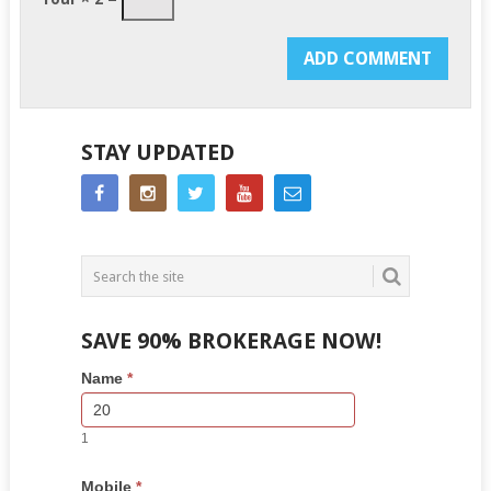
STAY UPDATED
SAVE 90% BROKERAGE NOW!
Side
If
Name
*
Bar
you
Lead
are
Form
human,
1
leave
this
Mobile
*