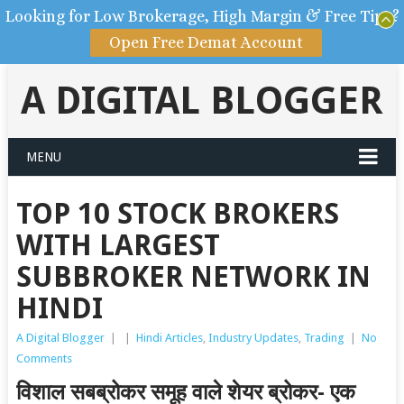
Looking for Low Brokerage, High Margin & Free Tips?
Open Free Demat Account
A DIGITAL BLOGGER
MENU
TOP 10 STOCK BROKERS
WITH LARGEST
SUBBROKER NETWORK IN
HINDI
A Digital Blogger
|
|
Hindi Articles
,
Industry Updates
,
Trading
|
No
Comments
विशाल सबब्रोकर समूह वाले शेयर ब्रोकर- एक