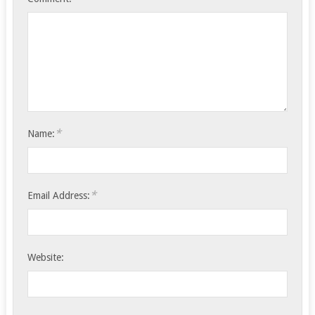
*
Name:
*
Email Address:
Website: