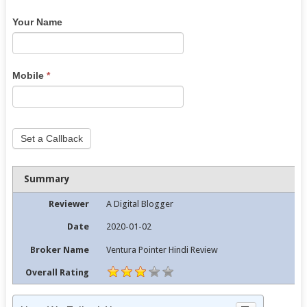
you
Your Name
are
human,
leave
this
Mobile
*
field
blank.
Set a Callback
Summary
Reviewer
A Digital Blogger
Date
2020-01-02
Broker Name
Ventura Pointer Hindi Review
Overall Rating