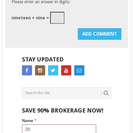
Please enter an answer in digits:
nineteen + nine =
STAY UPDATED
SAVE 90% BROKERAGE NOW!
Side
If
Name
*
Bar
you
Lead
are