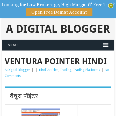
Looking for Low Brokerage, High Margin & Free Tips?
Open Free Demat Account
A DIGITAL BLOGGER
MENU
VENTURA POINTER HINDI
A Digital Blogger
|
|
Hindi Articles
,
Trading
,
Trading Platforms
|
No
Comments
वेंचुरा पॉइंटर